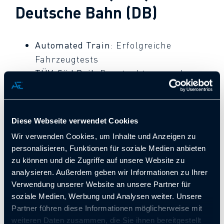
Deutsche Bahn (DB)
Automated Train
: Erfolgreiche
Fahrzeugtests
TÜV-Süd Rail
: Begutachtung und
Probefahrten
Stadler Rail – Berlin
Diese Webseite verwendet Cookies
Pankow
Wir verwenden Cookies, um Inhalte und Anzeigen zu
personalisieren, Funktionen für soziale Medien anbieten
zu können und die Zugriffe auf unsere Website zu
Umbauprojekte
: FLIRT EMIL Projekt
analysieren. Außerdem geben wir Informationen zu Ihrer
Neue Features
: Implementierung von
Verwendung unserer Website an unsere Partner für
soziale Medien, Werbung und Analysen weiter. Unsere
„Leuchtmelder Haltewunsch“.
Partner führen diese Informationen möglicherweise mit
Engineering & Zulassung
: Regio-
weiteren Daten zusammen, die Sie ihnen bereitgestellt