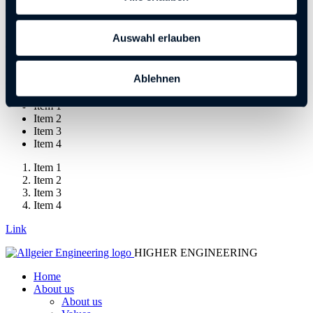
qui officia deserunt mollit anim id est laborum.
Excepteur sint occaecat cupidatat non proident, sunt in culpa qui
Auswahl erlauben
officia deserunt mollit anim id est laborum.
Excepteur sint occaecat cupidatat non proident, sunt in culpa qui
Ablehnen
officia deserunt mollit anim id est laborum.
Item 1
Item 2
Item 3
Item 4
Item 1
Item 2
Item 3
Item 4
Link
HIGHER ENGINEERING
Home
About us
About us