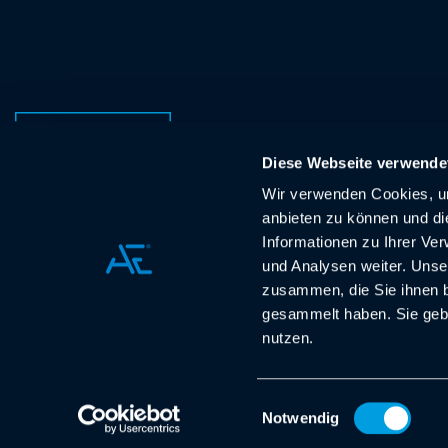
HIGHER
Diese Webseite verwende
ENGINEERI
Wir verwenden Cookies, um
anbieten zu können und di
Informationen zu Ihrer Ve
und Analysen weiter. Unse
zusammen, die Sie ihnen b
gesammelt haben. Sie gebe
nutzen.
© Allgeier Engineering GmbH 2026
Einwilligungsauswahl
Notwendig