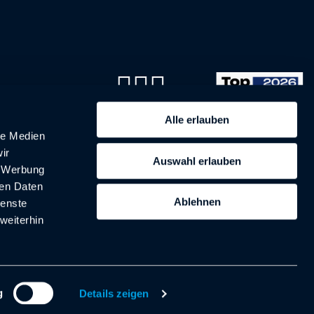
Alle erlauben
le Medien
Impressum
Datenschutz
ir
AGB
Auswahl erlauben
, Werbung
Cookie
ren Daten
Ablehnen
ienste
weiterhin
g
Details zeigen