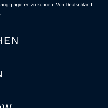
bhängig agieren zu können. Von Deutschland
.
HEN
N
OW