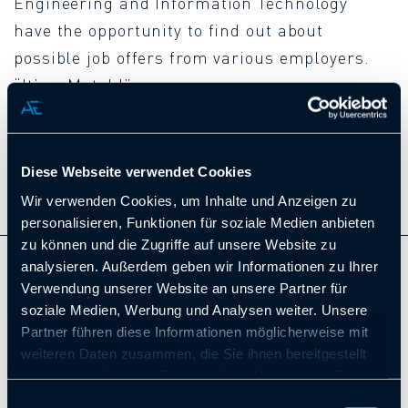
Engineering and Information Technology”
have the opportunity to find out about
possible job offers from various employers.
“It’s a Match!”
Diese Webseite verwendet Cookies
Wir verwenden Cookies, um Inhalte und Anzeigen zu
personalisieren, Funktionen für soziale Medien anbieten
zu können und die Zugriffe auf unsere Website zu
analysieren. Außerdem geben wir Informationen zu Ihrer
ZURÜCK ZUR ÜBERSICHT
Verwendung unserer Website an unsere Partner für
soziale Medien, Werbung und Analysen weiter. Unsere
Partner führen diese Informationen möglicherweise mit
VORIGER
NÄCHSTER
weiteren Daten zusammen, die Sie ihnen bereitgestellt
haben oder die sie im Rahmen Ihrer Nutzung der Dienste
gesammelt haben. Sie geben Einwilligung zu unseren
Einwilligungsauswahl