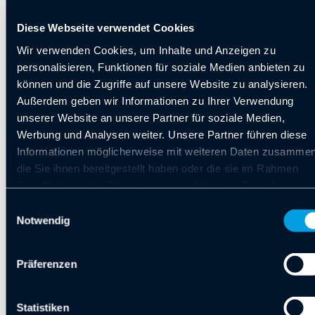
zukunftsorientierten Projekt unterstützen zu
Diese Webseite verwendet Cookies
dürfen!
Wir verwenden Cookies, um Inhalte und Anzeigen zu
personalisieren, Funktionen für soziale Medien anbieten zu
können und die Zugriffe auf unsere Website zu analysieren.
URT Utz Ratio Technik – Zukunft
Außerdem geben wir Informationen zu Ihrer Verwendung
automatisieren (urt-utz.de)
unserer Website an unsere Partner für soziale Medien,
Werbung und Analysen weiter. Unsere Partner führen diese
Informationen möglicherweise mit weiteren Daten zusammen
die Sie ihnen bereitgestellt haben oder die sie im Rahmen
#zukunftautomatisieren
Ihrer Nutzung der Dienste gesammelt haben. Sie geben
#automatisierung #digitalisierung
Einwilligung zu unseren Cookies, wenn Sie unsere Webseite
Einwilligungsauswahl
#anlagenbau #industrie40
weiterhin nutzen.
Notwendig
#produktionvonmorgen
Präferenzen
Statistiken