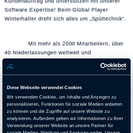
Kundenauftrag und unterstützen mit unserer
Software Expertise! Beim Global Player
Winterhalter dreht sich alles um „Spültechnik“.
Mit mehr als 2000 Mitarbeitern, über
40 Niederlassungen weltweit und
Produktionsstätten in Deutschland, der
Schweiz und Thailand, ist Winterhalter dabei,
die Spültechnik in die digitale Zukunft zu
Diese Webseite verwendet Cookies
führen – wir unterstützen dabei den Bereich
„Ablaufsteuerung“
mit unserer SWE Expertise.
Wir verwenden Cookies, um Inhalte und Anzeigen zu
personalisieren, Funktionen für soziale Medien anbieten
zu können und die Zugriffe auf unsere Website zu
analysieren. Außerdem geben wir Informationen zu Ihrer
winterhalter.de
Verwendung unserer Website an unsere Partner für
soziale Medien, Werbung und Analysen weiter. Unsere