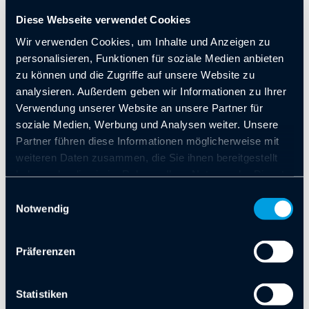
Bereich!
Diese Webseite verwendet Cookies
Wir verwenden Cookies, um Inhalte und Anzeigen zu
personalisieren, Funktionen für soziale Medien anbieten
#xponential #AutonomeSysteme
zu können und die Zugriffe auf unsere Website zu
#AutonomeMobilität
analysieren. Außerdem geben wir Informationen zu Ihrer
Verwendung unserer Website an unsere Partner für
soziale Medien, Werbung und Analysen weiter. Unsere
Partner führen diese Informationen möglicherweise mit
XPONENTIAL Europe – Europäische
weiteren Daten zusammen, die Sie ihnen bereitgestellt
Leitmesse für Autonomie und Robotik
haben oder die sie im Rahmen Ihrer Nutzung der Dienste
gesammelt haben. Sie geben Einwilligung zu unseren
Einwilligungsauswahl
Cookies, wenn Sie unsere Webseite weiterhin nutzen.
Notwendig
Präferenzen
Statistiken